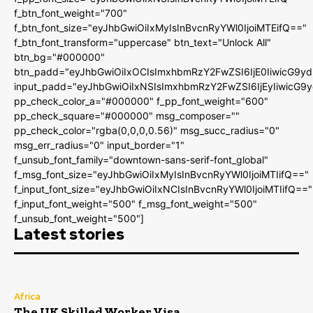
f_btn_font_weight="700"
f_btn_font_size="eyJhbGwiOiIxMyIsInBvcnRyYWl0IjoiMTEifQ=="
f_btn_font_transform="uppercase" btn_text="Unlock All"
btn_bg="#000000"
btn_padd="eyJhbGwiOiIxOCIsImxhbmRzY2FwZSI6IjE0IiwicG9y
input_padd="eyJhbGwiOiIxNSIsImxhbmRzY2FwZSI6IjEyIiwicG9
pp_check_color_a="#000000" f_pp_font_weight="600"
pp_check_square="#000000" msg_composer=""
pp_check_color="rgba(0,0,0,0.56)" msg_succ_radius="0"
msg_err_radius="0" input_border="1"
f_unsub_font_family="downtown-sans-serif-font_global"
f_msg_font_size="eyJhbGwiOiIxMyIsInBvcnRyYWl0IjoiMTIifQ=="
f_input_font_size="eyJhbGwiOiIxNCIsInBvcnRyYWl0IjoiMTIifQ=="
f_input_font_weight="500" f_msg_font_weight="500"
f_unsub_font_weight="500"]
Latest stories
Africa
The UK Skilled Worker Visa