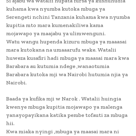
Si ajabu wa watalii hupata fursa ya kushuhudia
kuhama kwa nyumba kutoka mbuga ya
Serengeti nchini Tanzania kuhama kwa nyumba
kupitia mto mara kumenakiliwa kama
mojawapo ya maajabu ya ulimwenguni.
Watu wangu hupenda kizuru mbuga ya maaasai
mara kutokana na umaaarufu wake. Watalii
huweza kusafiri hadi mbuga ya maasai mara kwa
Barabara au kutumia ndege ,wanaotumia
Barabara kutoka mji wa Nairobi hutumia njia ya
Nairobi.
Baada ya kufika mji w Narok . Watalii huingia
kwenye mbuga kupitia mojawapo ya malenga
yanayopayikana katika pembe tofauti za mbuga
hii.
Kwa miaka nyingi ,mbuga ya maasai mara ni