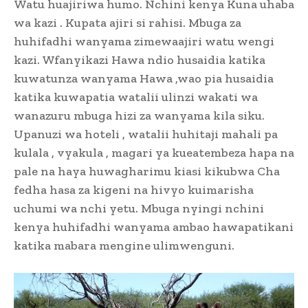
Watu huajiriwa humo. Nchini kenya Kuna uhaba
wa kazi . Kupata ajiri si rahisi. Mbuga za
huhifadhi wanyama zimewaajiri watu wengi
kazi. Wfanyikazi Hawa ndio husaidia katika
kuwatunza wanyama Hawa ,wao pia husaidia
katika kuwapatia watalii ulinzi wakati wa
wanazuru mbuga hizi za wanyama kila siku.
Upanuzi wa hoteli , watalii huhitaji mahali pa
kulala , vyakula , magari ya kueatembeza hapa na
pale na haya huwagharimu kiasi kikubwa Cha
fedha hasa za kigeni na hivyo kuimarisha
uchumi wa nchi yetu. Mbuga nyingi nchini
kenya huhifadhi wanyama ambao hawapatikani
katika mabara mengine ulimwenguni.