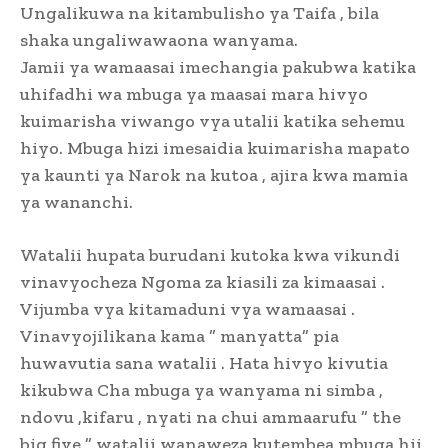
Ungalikuwa na kitambulisho ya Taifa , bila
shaka ungaliwawaona wanyama.
Jamii ya wamaasai imechangia pakubwa katika
uhifadhi wa mbuga ya maasai mara hivyo
kuimarisha viwango vya utalii katika sehemu
hiyo. Mbuga hizi imesaidia kuimarisha mapato
ya kaunti ya Narok na kutoa , ajira kwa mamia
ya wananchi.
Watalii hupata burudani kutoka kwa vikundi
vinavyocheza Ngoma za kiasili za kimaasai .
Vijumba vya kitamaduni vya wamaasai .
Vinavyojilikana kama ” manyatta” pia
huwavutia sana watalii . Hata hivyo kivutia
kikubwa Cha mbuga ya wanyama ni simba ,
ndovu ,kifaru , nyati na chui ammaarufu ” the
big five ” watalii wanaweza kutembea mbuga hii