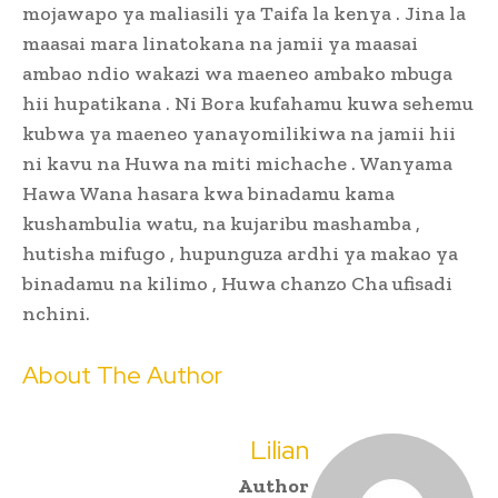
mojawapo ya maliasili ya Taifa la kenya . Jina la
maasai mara linatokana na jamii ya maasai
ambao ndio wakazi wa maeneo ambako mbuga
hii hupatikana . Ni Bora kufahamu kuwa sehemu
kubwa ya maeneo yanayomilikiwa na jamii hii
ni kavu na Huwa na miti michache . Wanyama
Hawa Wana hasara kwa binadamu kama
kushambulia watu, na kujaribu mashamba ,
hutisha mifugo , hupunguza ardhi ya makao ya
binadamu na kilimo , Huwa chanzo Cha ufisadi
nchini.
About The Author
Lilian
Author