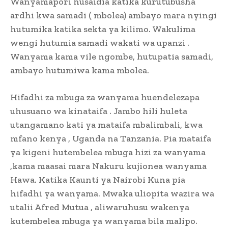
Wanyamapori husaidia katika kurutubusha
ardhi kwa samadi ( mbolea) ambayo mara nyingi
hutumika katika sekta ya kilimo. Wakulima
wengi hutumia samadi wakati wa upanzi .
Wanyama kama vile ngombe, hutupatia samadi,
ambayo hutumiwa kama mbolea.
Hifadhi za mbuga za wanyama huendelezapa
uhusuano wa kinataifa . Jambo hili huleta
utangamano kati ya mataifa mbalimbali, kwa
mfano kenya , Uganda na Tanzania. Pia mataifa
ya kigeni hutembelea mbuga hizi za wanyama
,kama maasai mara Nakuru kujionea wanyama
Hawa. Katika Kaunti ya Nairobi Kuna pia
hifadhi ya wanyama. Mwaka uliopita wazira wa
utalii Afred Mutua , aliwaruhusu wakenya
kutembelea mbuga ya wanyama bila malipo.