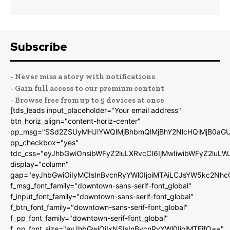
Subscribe
- Never miss a story with notifications
- Gain full access to our premium content
- Browse free from up to 5 devices at once
[tds_leads input_placeholder="Your email address"
btn_horiz_align="content-horiz-center"
pp_msg="SSd2ZSUyMHJlYWQlMjBhbmQlMjBhY2NlcHQlMjB0aGU
pp_checkbox="yes"
tdc_css="eyJhbGwiOnsibWFyZ2luLXRvcCI6IjMwIiwibWFyZ2luL
display="column"
gap="eyJhbGwiOiIyMCIsInBvcnRyYWl0IjoiMTAiLCJsYW5kc2Nhc
f_msg_font_family="downtown-sans-serif-font_global"
f_input_font_family="downtown-sans-serif-font_global"
f_btn_font_family="downtown-sans-serif-font_global"
f_pp_font_family="downtown-serif-font_global"
f_pp_font_size="eyJhbGwiOiIxNSIsInBvcnRyYWl0IjoiMTEifQ=="