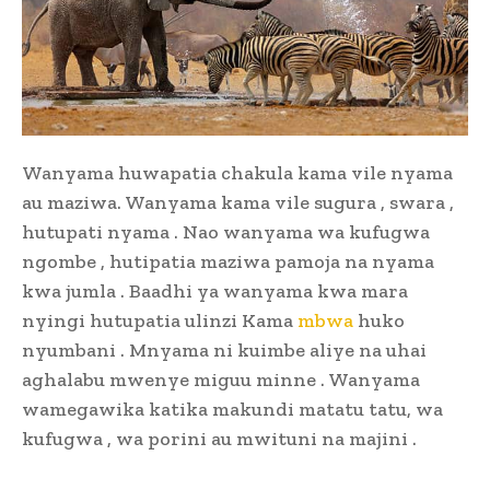
Wanyama huwapatia chakula kama vile nyama
au maziwa. Wanyama kama vile sugura , swara ,
hutupati nyama . Nao wanyama wa kufugwa
ngombe , hutipatia maziwa pamoja na nyama
kwa jumla . Baadhi ya wanyama kwa mara
nyingi hutupatia ulinzi Kama
mbwa
huko
nyumbani . Mnyama ni kuimbe aliye na uhai
aghalabu mwenye miguu minne . Wanyama
wamegawika katika makundi matatu tatu, wa
kufugwa , wa porini au mwituni na majini .