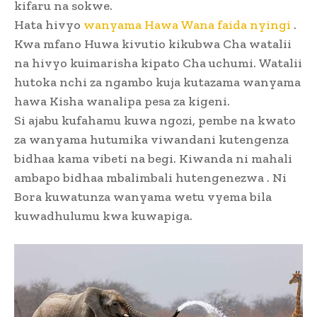
kifaru na sokwe.
Hata hivyo
wanyama Hawa Wana faida nyingi
.
Kwa mfano Huwa kivutio kikubwa Cha watalii
na hivyo kuimarisha kipato Cha uchumi. Watalii
hutoka nchi za ngambo kuja kutazama wanyama
hawa Kisha wanalipa pesa za kigeni.
Si ajabu kufahamu kuwa ngozi, pembe na kwato
za wanyama hutumika viwandani kutengenza
bidhaa kama vibeti na begi. Kiwanda ni mahali
ambapo bidhaa mbalimbali hutengenezwa . Ni
Bora kuwatunza wanyama wetu vyema bila
kuwadhulumu kwa kuwapiga.