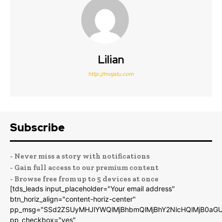
Lilian
http://mojatu.com
Subscribe
- Never miss a story with notifications
- Gain full access to our premium content
- Browse free from up to 5 devices at once
[tds_leads input_placeholder="Your email address"
btn_horiz_align="content-horiz-center"
pp_msg="SSd2ZSUyMHJlYWQlMjBhbmQlMjBhY2NlcHQlMjB0aGU
pp_checkbox="yes"