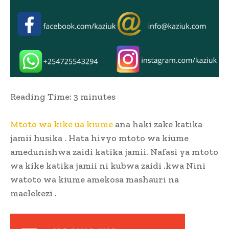
Reading Time:
3
minutes
Mtoto wa kike ua kiume
ana haki zake katika
jamii husika . Hata hivyo mtoto wa kiume
amedunishwa zaidi katika jamii. Nafasi ya mtoto
wa kike katika jamii ni kubwa zaidi .kwa Nini
watoto wa kiume amekosa mashauri na
maelekezi .