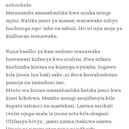
uchochole.
Mwanamke amesahaulika kwa miaka mingi
mjini. Katika jamii ya maasai wanawake ndiyo
huchunga ngo’ mbe na mbuzi. Hii ni njia moja ya
kudharau wanawake.
Kuna baadhi ya kazi ambazo wanawake
hawawezi kufanya kwa urahisi. Kwa mfano
kuchimba kisima na kujenga nyumba. Ingawa
kila jinsia Ina haki zake ,ni Bora kuwaheshimu
pamoja na tamaduni zao .
Mtoto wa kiume umesahaulika katika jamii kwa
kiasi kikubwa. Mambo mengi anajifanyia bila
kupata ushauri na maelekezi. Lazima serikali
ivulie njuga suala la jinsia zote bila ubaguzi.
Ulifanya hivyo , jamii nzima itakuwa usawa.
Umoja ni nguvu utengano ni udhaifu .