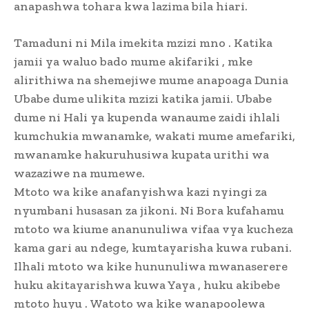
anapashwa tohara kwa lazima bila hiari.
Tamaduni ni Mila imekita mzizi mno . Katika
jamii ya waluo bado mume akifariki , mke
alirithiwa na shemejiwe mume anapoaga Dunia
Ubabe dume ulikita mzizi katika jamii. Ubabe
dume ni Hali ya kupenda wanaume zaidi ihlali
kumchukia mwanamke, wakati mume amefariki,
mwanamke hakuruhusiwa kupata urithi wa
wazaziwe na mumewe.
Mtoto wa kike anafanyishwa kazi nyingi za
nyumbani husasan za jikoni. Ni Bora kufahamu
mtoto wa kiume ananunuliwa vifaa vya kucheza
kama gari au ndege, kumtayarisha kuwa rubani.
Ilhali mtoto wa kike hununuliwa mwanaserere
huku akitayarishwa kuwa Yaya , huku akibebe
mtoto huyu . Watoto wa kike wanapoolewa