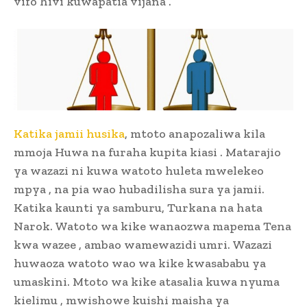
vifo hivi kuwapatia vijana .
Katika jamii husika
, mtoto anapozaliwa kila
mmoja Huwa na furaha kupita kiasi . Matarajio
ya wazazi ni kuwa watoto huleta mwelekeo
mpya , na pia wao hubadilisha sura ya jamii.
Katika kaunti ya samburu, Turkana na hata
Narok. Watoto wa kike wanaozwa mapema Tena
kwa wazee , ambao wamewazidi umri. Wazazi
huwaoza watoto wao wa kike kwasababu ya
umaskini. Mtoto wa kike atasalia kuwa nyuma
kielimu , mwishowe kuishi maisha ya