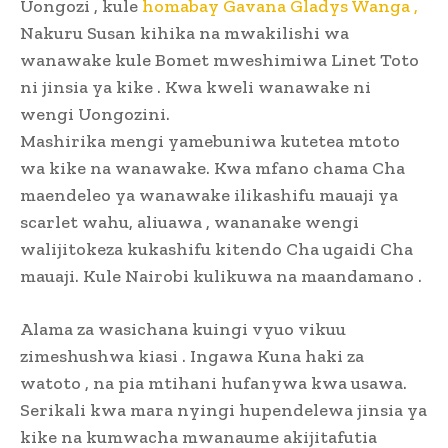
Uongozi , kule
homabay Gavana Gladys Wanga ,
Nakuru Susan kihika na mwakilishi wa
wanawake kule Bomet mweshimiwa Linet Toto
ni jinsia ya kike . Kwa kweli wanawake ni
wengi Uongozini.
Mashirika mengi yamebuniwa kutetea mtoto
wa kike na wanawake. Kwa mfano chama Cha
maendeleo ya wanawake ilikashifu mauaji ya
scarlet wahu, aliuawa , wananake wengi
walijitokeza kukashifu kitendo Cha ugaidi Cha
mauaji. Kule Nairobi kulikuwa na maandamano .
Alama za wasichana kuingi vyuo vikuu
zimeshushwa kiasi . Ingawa Kuna haki za
watoto , na pia mtihani hufanywa kwa usawa.
Serikali kwa mara nyingi hupendelewa jinsia ya
kike na kumwacha mwanaume akijitafutia