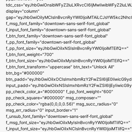
tdc_css="eyJhbGwiOnsibWFyZ2luLXRvcCI6IjMwIiwibWFyZ2luL
display="column"
gap="eyJhbGwiOiIyMCIsInBvcnRyYWl0IjoiMTAiLCJsYW5kc2Nhc
f_msg_font_family="downtown-sans-serif-font_global"
f_input_font_family="downtown-sans-serif-font_global"
f_btn_font_family="downtown-sans-serif-font_global"
f_pp_font_family="downtown-serif-font_global"
f_pp_font_size="eyJhbGwiOiIxNSIsInBvcnRyYWl0IjoiMTEifQ=="
f_btn_font_weight="700"
f_btn_font_size="eyJhbGwiOiIxMyIsInBvcnRyYWl0IjoiMTEifQ=="
f_btn_font_transform="uppercase" btn_text="Unlock All"
btn_bg="#000000"
btn_padd="eyJhbGwiOiIxOCIsImxhbmRzY2FwZSI6IjE0IiwicG9y
input_padd="eyJhbGwiOiIxNSIsImxhbmRzY2FwZSI6IjEyIiwicG9
pp_check_color_a="#000000" f_pp_font_weight="600"
pp_check_square="#000000" msg_composer=""
pp_check_color="rgba(0,0,0,0.56)" msg_succ_radius="0"
msg_err_radius="0" input_border="1"
f_unsub_font_family="downtown-sans-serif-font_global"
f_msg_font_size="eyJhbGwiOiIxMyIsInBvcnRyYWl0IjoiMTIifQ=="
f_input_font_size="eyJhbGwiOiIxNCIsInBvcnRyYWl0IjoiMTIifQ=="