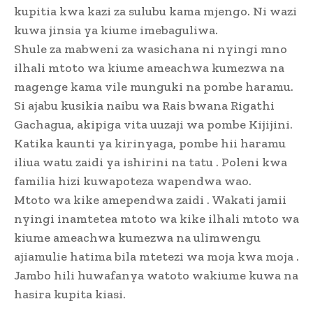
kupitia kwa kazi za sulubu kama mjengo. Ni wazi
kuwa jinsia ya kiume imebaguliwa.
Shule za mabweni za wasichana ni nyingi mno
ilhali mtoto wa kiume ameachwa kumezwa na
magenge kama vile munguki na pombe haramu.
Si ajabu kusikia naibu wa Rais bwana Rigathi
Gachagua, akipiga vita uuzaji wa pombe Kijijini.
Katika kaunti ya kirinyaga, pombe hii haramu
iliua watu zaidi ya ishirini na tatu . Poleni kwa
familia hizi kuwapoteza wapendwa wao.
Mtoto wa kike amependwa zaidi . Wakati jamii
nyingi inamtetea mtoto wa kike ilhali mtoto wa
kiume ameachwa kumezwa na ulimwengu
ajiamulie hatima bila mtetezi wa moja kwa moja .
Jambo hili huwafanya watoto wakiume kuwa na
hasira kupita kiasi.