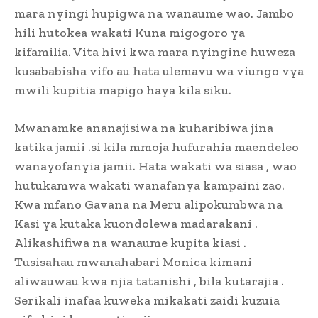
mara nyingi hupigwa na wanaume wao. Jambo
hili hutokea wakati Kuna migogoro ya
kifamilia. Vita hivi kwa mara nyingine huweza
kusababisha vifo au hata ulemavu wa viungo vya
mwili kupitia mapigo haya kila siku.
Mwanamke ananajisiwa na kuharibiwa jina
katika jamii .si kila mmoja hufurahia maendeleo
wanayofanyia jamii. Hata wakati wa siasa , wao
hutukamwa wakati wanafanya kampaini zao.
Kwa mfano Gavana na Meru alipokumbwa na
Kasi ya kutaka kuondolewa madarakani .
Alikashifiwa na wanaume kupita kiasi .
Tusisahau mwanahabari Monica kimani
aliwauwau kwa njia tatanishi , bila kutarajia .
Serikali inafaa kuweka mikakati zaidi kuzuia